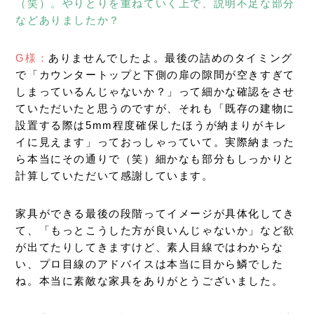
（笑）。やりとりを重ねていく上で、説明不足な部分
などありましたか？
G様：
ありませんでしたよ。最後の詰めのタイミング
で「カウンタートップと下側の扉の隙間が空きすぎて
しまっているんじゃないか？」って細かな確認をさせ
ていただいたと思うのですが、それも「既存の建物に
設置する際は5mm程度確保したほうが納まりがキレ
イに見えます」っておっしゃっていて。実際納まった
ら本当にその通りで（笑）細かなも部分もしっかりと
計算していただいて感謝しています。
家具ができる最後の段階ってイメージが具体化してき
て、「もっとこうした方が良いんじゃないか」など欲
が出てたりしてきますけど、素人目線ではわからな
い、プロ目線のアドバイスは本当に目から鱗でした
ね。本当に素敵な家具をありがとうございました。