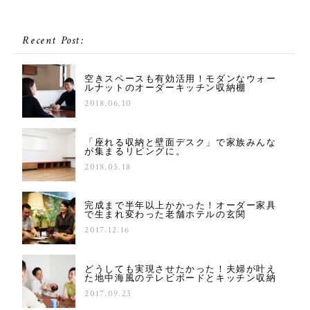
Recent Post:
空きスペースも有効活用！モダンなウォー
ルナットのオーダーキッチン収納棚
2018.06.10
「座れる収納と壁面デスク」で家族みんな
が集まるリビングに。
2018.03.18
完成まで半年以上かかった！オーダー家具
で生まれ変わった老舗ホテルの玄関
2017.12.16
どうしても実現させたかった！夫婦が叶え
た地中海風のテレビボードとキッチン収納
2017.09.23