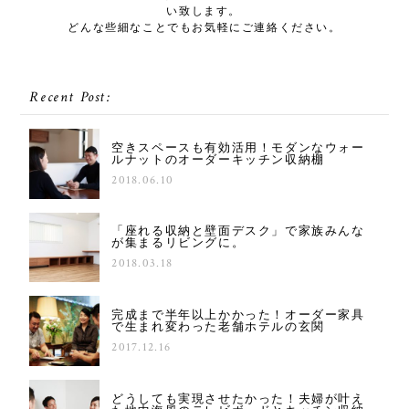
い致します。
どんな些細なことでもお気軽にご連絡ください。
Recent Post:
空きスペースも有効活用！モダンなウォー
ルナットのオーダーキッチン収納棚
2018.06.10
「座れる収納と壁面デスク」で家族みんな
が集まるリビングに。
2018.03.18
完成まで半年以上かかった！オーダー家具
で生まれ変わった老舗ホテルの玄関
2017.12.16
どうしても実現させたかった！夫婦が叶え