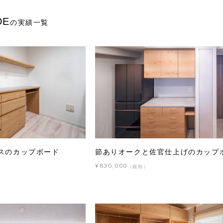
DE
の実績一覧
スのカップボード
節ありオークと佐官仕上げのカップ
¥830,000
（税別）