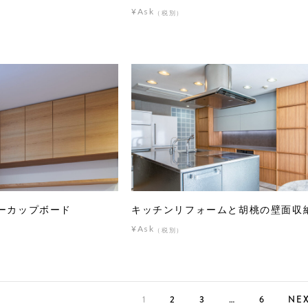
¥Ask
（税別）
ーカップボード
キッチンリフォームと胡桃の壁面収
¥Ask
（税別）
1
2
3
…
6
NE