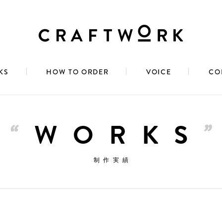
KS
HOW TO ORDER
VOICE
CO
WORKS
制作実績