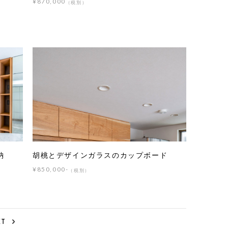
¥870,000
（税別）
納
胡桃とデザインガラスのカップボード
¥850,000-
（税別）
XT