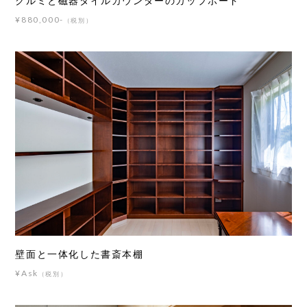
クルミと磁器タイルカウンターのカップボード
¥880,000-
（税別）
壁面と一体化した書斎本棚
¥Ask
（税別）