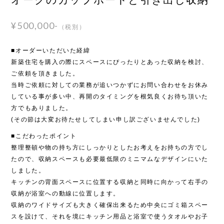
¥500,000-
（税別）
■オーダーいただいた経緯
新築住宅を購入の際にスペースにぴったりとあった収納を検討、
ご依頼を頂きました。
当時ご依頼に対しての業務が追いつかずにお問い合わせをお休み
している事が多い中、再開のタイミングを根気良くお待ち頂いた
方でもありました。
(その節は大変お待たせしてしまい申し訳ございませんでした)
■こだわったポイント
整理整頓や物の持ち方にしっかりとしたお考えをお持ちの方でし
たので、収納スペースも必要最低限のミニマムなデザインにいた
しました。
キッチンの背面スペースに位置する収納と同時に向かって右手の
収納が浴室への動線に位置します。
収納のワイドサイズも大きく確保出来るため中央にゴミ箱スペー
スを設けて、それを境にキッチン用品と浴室で使うタオルやお子