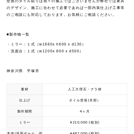
壁面のタイル貼りは我々の施工ではございませんが弊社では家具
のデザイン、施工に合わせて必要であれば一部内装仕上げ工事等
のご相談にも対応しております。お気軽にご相談ください。
■製作物一覧
・ミラー：１式（w1680x h600 x d130）
・洗面台：１式（w1200x 800 x d500）
神奈川県 平塚市
人工大理石・ナラ材
素材
オイル塗装(木部）
仕上げ
4ヶ月
製作期間
¥210,000-(税別)
ミラー
¥487,000-(税別)
本体(洗面ボール、排