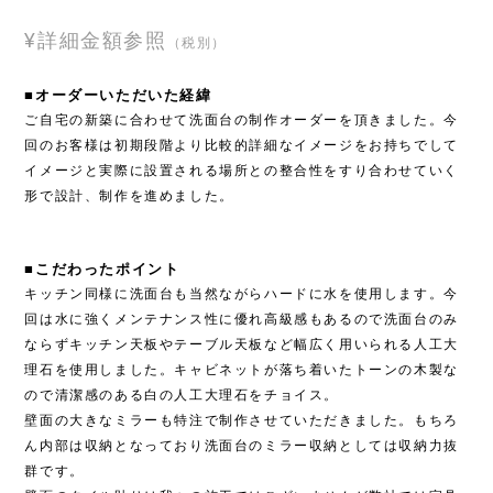
¥詳細金額参照
（税別）
■オーダーいただいた経緯
ご自宅の新築に合わせて洗面台の制作オーダーを頂きました。今
回のお客様は初期段階より比較的詳細なイメージをお持ちでして
イメージと実際に設置される場所との整合性をすり合わせていく
形で設計、制作を進めました。
■こだわったポイント
キッチン同様に洗面台も当然ながらハードに水を使用します。今
回は水に強くメンテナンス性に優れ高級感もあるので洗面台のみ
ならずキッチン天板やテーブル天板など幅広く用いられる人工大
理石を使用しました。キャビネットが落ち着いたトーンの木製な
ので清潔感のある白の人工大理石をチョイス。
壁面の大きなミラーも特注で制作させていただきました。もちろ
ん内部は収納となっており洗面台のミラー収納としては収納力抜
群です。